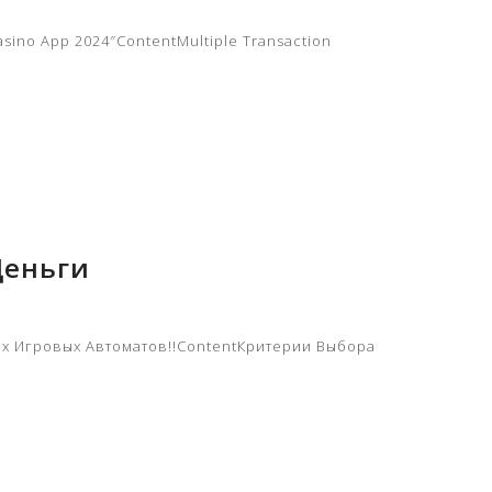
asino App 2024″ContentMultiple Transaction
Деньги
х Игровых Автоматов!!ContentКритерии Выбора