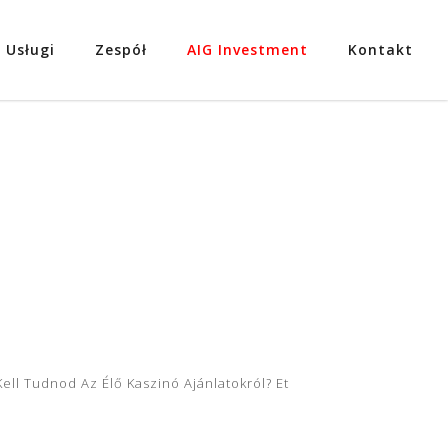
Usługi
Zespół
AIG Investment
Kontakt
ell Tudnod Az Élő Kaszinó Ajánlatokról? Et