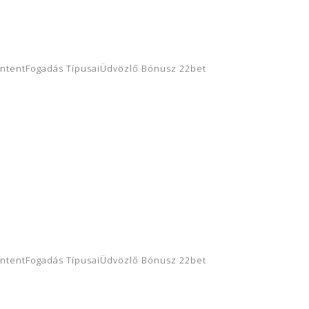
ContentFogadás TípusaiÜdvözlő Bónusz 22bet
ContentFogadás TípusaiÜdvözlő Bónusz 22bet