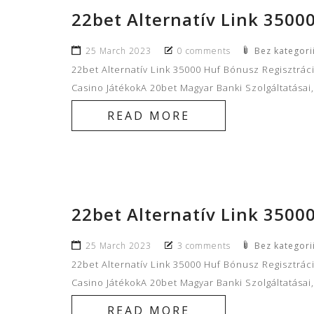
22bet Alternatív Link 3500
25 March 2023
0 comments
Bez kategori
22bet Alternatív Link 35000 Huf Bónusz Regisztr
Casino JátékokA 20bet Magyar Banki Szolgáltatásai
READ MORE
22bet Alternatív Link 3500
25 March 2023
3 comments
Bez kategori
22bet Alternatív Link 35000 Huf Bónusz Regisztr
Casino JátékokA 20bet Magyar Banki Szolgáltatásai
READ MORE