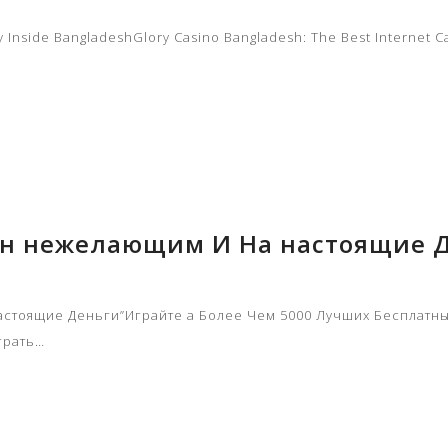
i
 Inside BangladeshGlory Casino Bangladesh: The Best Internet C
н нежелающим И На настоящие 
i
стоящие Деньги”Играйте а Более Чем 5000 Лучших Бесплатны
грать…