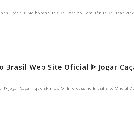
inos Grátis30 Melhores Sites De Cassino Com Bônus De Boas-vin
 Brasil Web Site Oficial ᐈ Jogar Ca
al ᐈ Jogar Caça-níqueisPin Up Online Cassino Brasil Site Oficial