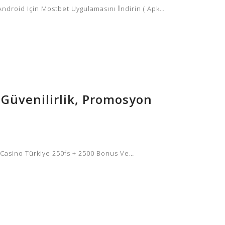
ndroid Için Mostbet Uygulamasını İndirin ( Apk…
, Güvenilirlik, Promosyon
 Casino Türkiye 250fs + 2500 Bonus Ve…