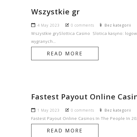
Wszystkie gr
4 May 2023
0 comments
Bez kategorii
Wszystkie grySlottica Casino ️ Slotica kasyno: lo
wygranych…
READ MORE
Fastest Payout Online Casi
1 May 2023
0 comments
Bez kategorii
Fastest Payout Online Casinos In The People In 2
READ MORE