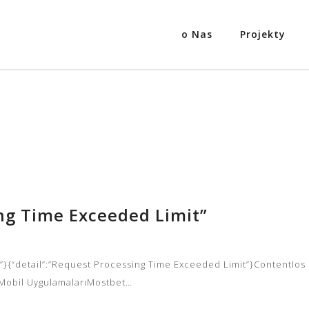
o Nas
Projekty
ing Time Exceeded Limit”
”}{“detail”:”Request Processing Time Exceeded Limit”}ContentIos
t Mobil UygulamalarıMostbet…