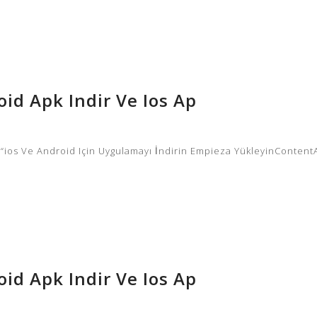
id Apk Indir Ve Ios Ap
“ios Ve Android Için Uygulamayı İndirin Empieza YükleyinContentA
id Apk Indir Ve Ios Ap