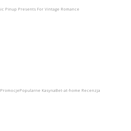
ssic Pinup Presents For Vintage Romance
 I PromocjePopularne KasynaBet-at-home Recenzja