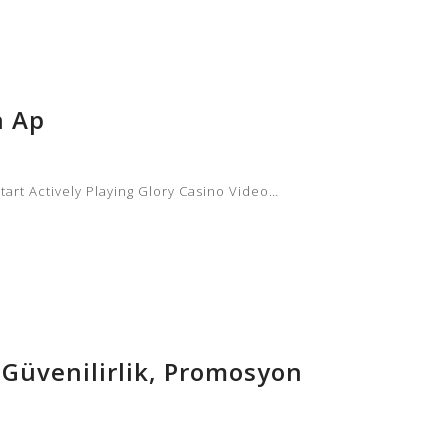
n Ap
art Actively Playing Glory Casino Video…
, Güvenilirlik, Promosyon