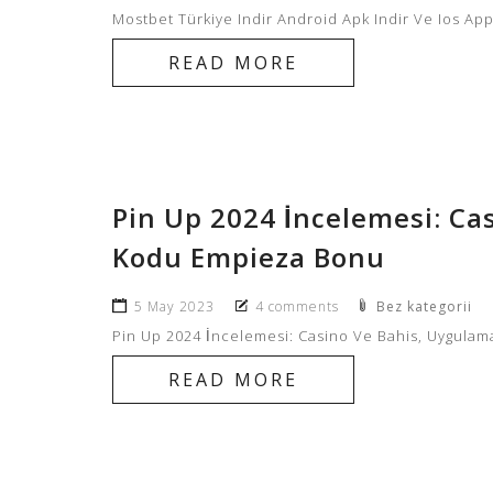
Mostbet Türkiye Indir Android Apk Indir Ve Ios App
READ MORE
Pin Up 2024 İncelemesi: Ca
Kodu Empieza Bonu
5 May 2023
4 comments
Bez kategorii
Pin Up 2024 İncelemesi: Casino Ve Bahis, Uygula
READ MORE