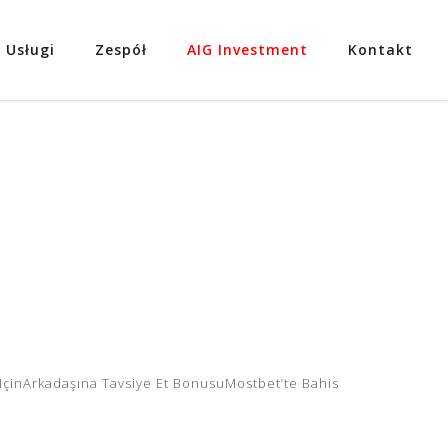
Usługi
Zespół
AIG Investment
Kontakt
 IçinArkadaşına Tavsiye Et BonusuMostbet’te Bahis