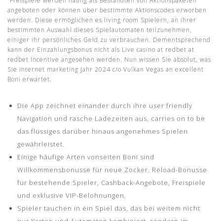
“Freispiele werden häufig als Bestandteil von Aktionspaketen
angeboten oder können über bestimmte Aktionscodes erworben
werden. Diese ermöglichen es living room Spielern, an ihrer
bestimmten Auswahl dieses Spielautomaten teilzunehmen,
einiger ihr persönliches Geld zu verbrauchen. Dementsprechend
kann der Einzahlungsbonus nicht als Live casino at redbet at
redbet Incentive angesehen werden. Nun wissen Sie absolut, was
Sie internet marketing Jahr 2024 c/o Vulkan Vegas an excellent
Boni erwartet.
Die App zeichnet einander durch ihre user friendly
Navigation und rasche Ladezeiten aus, carries on to be
das flüssiges darüber hinaus angenehmes Spielen
gewährleistet.
Einige häufige Arten vonseiten Boni sind
Willkommensbonusse für neue Zocker, Reload-Bonusse
für bestehende Spieler, Cashback-Angebote, Freispiele
und exklusive VIP-Belohnungen.
Spieler tauchen in ein Spiel das, das bei weitem nicht