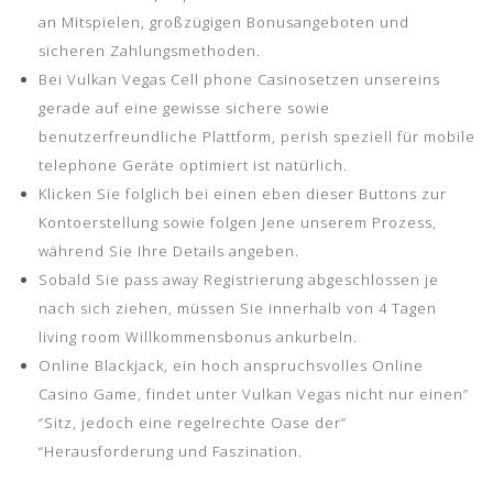
an Mitspielen, großzügigen Bonusangeboten und
sicheren Zahlungsmethoden.
Bei Vulkan Vegas Cell phone Casinosetzen unsereins
gerade auf eine gewisse sichere sowie
benutzerfreundliche Plattform, perish speziell für mobile
telephone Geräte optimiert ist natürlich.
Klicken Sie folglich bei einen eben dieser Buttons zur
Kontoerstellung sowie folgen Jene unserem Prozess,
während Sie Ihre Details angeben.
Sobald Sie pass away Registrierung abgeschlossen je
nach sich ziehen, müssen Sie innerhalb von 4 Tagen
living room Willkommensbonus ankurbeln.
Online Blackjack, ein hoch anspruchsvolles Online
Casino Game, findet unter Vulkan Vegas nicht nur einen”
“Sitz, jedoch eine regelrechte Oase der”
“Herausforderung und Faszination.