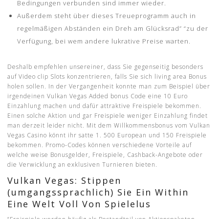
Bedingungen verbunden sind immer wieder.
Außerdem steht über dieses Treueprogramm auch in
regelmäßigen Abständen ein Dreh am Glücksrad” “zu der
Verfügung, bei wem andere lukrative Preise warten.
Deshalb empfehlen unsereiner, dass Sie gegenseitig besonders
auf Video clip Slots konzentrieren, falls Sie sich living area Bonus
holen sollen. In der Vergangenheit konnte man zum Beispiel über
irgendeinen Vulkan Vegas Added bonus Code eine 10 Euro
Einzahlung machen und dafür attraktive Freispiele bekommen.
Einen solche Aktion und gar Freispiele weniger Einzahlung findet
man derzeit leider nicht. Mit dem Willkommensbonus vom Vulkan
Vegas Casino könnt ihr satte 1. 500 European und 150 Freispiele
bekommen. Promo-Codes können verschiedene Vorteile auf
welche weise Bonusgelder, Freispiele, Cashback-Angebote oder
die Verwicklung an exklusiven Turnieren bieten.
Vulkan Vegas: Stippen
(umgangssprachlich) Sie Ein Within
Eine Welt Voll Von Spielelus