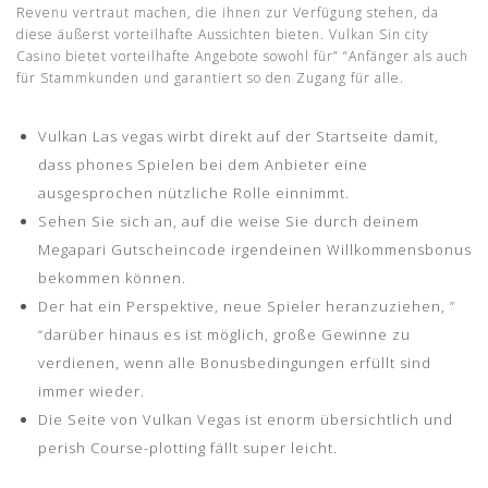
Revenu vertraut machen, die ihnen zur Verfügung stehen, da
diese äußerst vorteilhafte Aussichten bieten. Vulkan Sin city
Casino bietet vorteilhafte Angebote sowohl für” “Anfänger als auch
für Stammkunden und garantiert so den Zugang für alle.
Vulkan Las vegas wirbt direkt auf der Startseite damit,
dass phones Spielen bei dem Anbieter eine
ausgesprochen nützliche Rolle einnimmt.
Sehen Sie sich an, auf die weise Sie durch deinem
Megapari Gutscheincode irgendeinen Willkommensbonus
bekommen können.
Der hat ein Perspektive, neue Spieler heranzuziehen, ”
“darüber hinaus es ist möglich, große Gewinne zu
verdienen, wenn alle Bonusbedingungen erfüllt sind
immer wieder.
Die Seite von Vulkan Vegas ist enorm übersichtlich und
perish Course-plotting fällt super leicht.