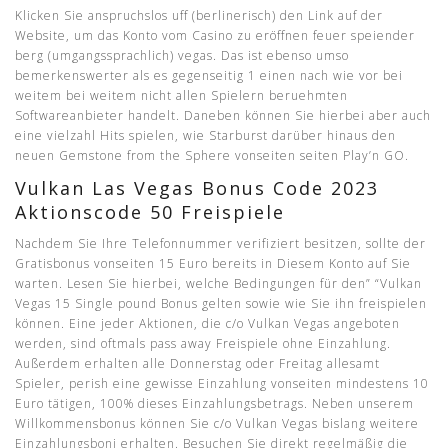
Klicken Sie anspruchslos uff (berlinerisch) den Link auf der
Website, um das Konto vom Casino zu eröffnen feuer speiender
berg (umgangssprachlich) vegas. Das ist ebenso umso
bemerkenswerter als es gegenseitig 1 einen nach wie vor bei
weitem bei weitem nicht allen Spielern beruehmten
Softwareanbieter handelt. Daneben können Sie hierbei aber auch
eine vielzahl Hits spielen, wie Starburst darüber hinaus den
neuen Gemstone from the Sphere vonseiten seiten Play’n GO.
Vulkan Las Vegas Bonus Code 2023
Aktionscode 50 Freispiele
Nachdem Sie Ihre Telefonnummer verifiziert besitzen, sollte der
Gratisbonus vonseiten 15 Euro bereits in Diesem Konto auf Sie
warten. Lesen Sie hierbei, welche Bedingungen für den” “Vulkan
Vegas 15 Single pound Bonus gelten sowie wie Sie ihn freispielen
können. Eine jeder Aktionen, die c/o Vulkan Vegas angeboten
werden, sind oftmals pass away Freispiele ohne Einzahlung.
Außerdem erhalten alle Donnerstag oder Freitag allesamt
Spieler, perish eine gewisse Einzahlung vonseiten mindestens 10
Euro tätigen, 100% dieses Einzahlungsbetrags. Neben unserem
Willkommensbonus können Sie c/o Vulkan Vegas bislang weitere
Einzahlungsboni erhalten. Besuchen Sie direkt regelmäßig die