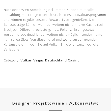
Nach der ersten Anmeldung erklimmen Kunden mit” “alle
Einzahlung mit Echtgeld perish Stufen dieses Loyalitätsprogramm
und können regulär bessere Reward Typen genießen. Die
Bonusbeträge können wohl bei weitem nicht im Live Casino (bei
Blackjack, Different roulette games, Poker z. B) umgesetzt
werden, drops dead ist bei weitem nicht möglich, sondern unter
living area Slots. Von diesen drei und weiteren aufregenden
Kartenspielen finden Sie auf Vulkan Sin city unterschiedliche
Variationen.
Category:
Vulkan Vegas Deutschland Casino
Designer Projektowanie i Wykonawstwo