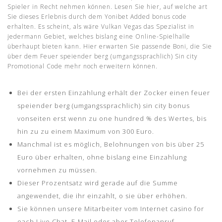
Spieler in Recht nehmen können. Lesen Sie hier, auf welche art
Sie dieses Erlebnis durch dem Yonibet Added bonus code
erhalten. Es scheint, als wäre Vulkan Vegas das Spezialist in
jedermann Gebiet, welches bislang eine Online-Spielhalle
überhaupt bieten kann. Hier erwarten Sie passende Boni, die Sie
über dem Feuer speiender berg (umgangssprachlich) Sin city
Promotional Code mehr noch erweitern können.
Bei der ersten Einzahlung erhält der Zocker einen feuer
speiender berg (umgangssprachlich) sin city bonus
vonseiten erst wenn zu one hundred % des Wertes, bis
hin zu zu einem Maximum von 300 Euro.
Manchmal ist es möglich, Belohnungen von bis über 25
Euro über erhalten, ohne bislang eine Einzahlung
vornehmen zu müssen.
Dieser Prozentsatz wird gerade auf die Summe
angewendet, die ihr einzahlt, o sie über erhöhen.
Sie können unsere Mitarbeiter vom Internet casino for
each Live Chat, E-Mail oder aber Telefonanruf