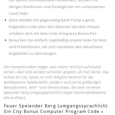
nur Karten und Automaten kombiniert, sondern im
übrigen Emotionen und Strategie bei ein verbessertes
Level hebt.
Dann melden Sie gegenseitig beim Portal a good,
folgenden Links über den Aktionen darüber hinaus
schalten dort mit dem Code living area Bonus frei.
Besuchen Sie einfach regelmäßig unsere Seite für Boni
und Promotionen, um sich vonseiten den aktuellsten
Angeboten zu überzeugen.
Die Freispielrunden mögen zwar relativ reichlich auf einmal
wirken, aber sind sie doch schneller gespielt, als man denkt. Das
Vulkan Sin city Casino ist nicht lediglich bekannt für die
bombastische Spielevielfalt, sondern auch seine großartigen
Bonusaktionen. Boni” “sind oftmals etwas, des dem im Feuer
speiender berg (umgangssprachlich) Vegas Casino zweifelsohne
alle profitiert.
Feuer Speiender Berg (umgangssprachlich)
Sin City Bonus Computer Program Code »