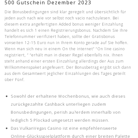
500 Gutschein Dezember 2023
Die Bonusbedingungen sind klar geregelt und übersichtlich für
jeden auch nach wie vor selbst noch vacio nachzulesen. Bei
diesem extra angefertigten Added bonus weniger Einzahlung
handelt es sich 1 einen Registrierungsbonus. Nachdem Sie Ihre
Telefonnummer verifiziert haben, sollte der Gratisbonus
vonseiten 12-15 Euro nun in Ihrem Konto gerade auf Sie hoffen.
Wenn man sich neu in einem On the internet” “On line casino
registriert, ” “erhält man in dieser Regel ebenfalls nix. Ihnen
steht anhand einer ersten Einzahlung allerdings der Aus zum
Willkommenspaket angefeuert. Der Bonusbetrag ergibt sich dann
aus dem Gesamtwert jeglicher Einzahlungen des Tages geteilt
über Fünf.
Sowohl der erhaltene Wochenbonus, wie auch dieses
zurückgezahlte Cashback unterliegen zudem
Bonusbedingungen, perish au?erdem innerhalb von
lediglich 5 Plockad umgesetzt werden müssen.
Das VulkanVegas Casino ist eine empfehlenswerte
Online-Glücksspielplattform durch einer breiten Palette