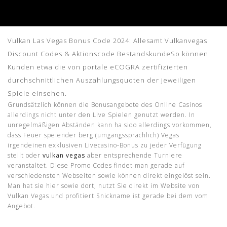
Vulkan Las Vegas Bonus Code 2024: Allesamt Vulkanvegas
Discount Codes & Aktionscode Bestandskunde
So können
Kunden etwa die von portale eCOGRA zertifizierten
durchschnittlichen Auszahlungsquoten der jeweiligen
Spiele einsehen.
Grundsätzlich können die Bonusangebote des Online Casinos
allerdings nicht unter den Live Spielen genutzt werden. In
unregelmäßigen Abständen kann ha sido allerdings vorkommen,
dass Feuer speiender berg (umgangssprachlich) Vegas
irgendeinen exklusiven Livecasino-Bonus zu jeder Verfügung
stellt oder
vulkan vegas
aber entsprechende Turniere
veranstaltet. Diese Promo Codes findet man gerade auf
verschiedensten Webseiten sowie können direkt eingelöst sein.
Man hat sie hier sowie dort, nutzt Sie direkt im Website von
Vulkan Vegas und profitiert $nickname ist gerade bei dem vom
Angebot.