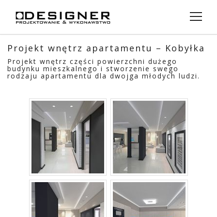
Menu
Projekt wnętrz apartamentu – Kobyłka
o Nas
Projekt wnętrz części powierzchni dużego
budynku mieszkalnego i stworzenie swego
Projekty
rodzaju apartamentu dla dwojga młodych ludzi.
Usługi
Zespół
AIG Investment
Kontakt