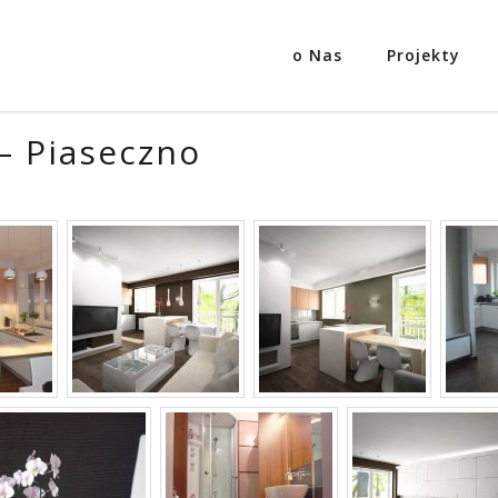
o Nas
Projekty
– Piaseczno