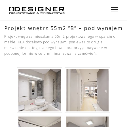
Menu
Projekt wnętrz 55m2 “B” – pod wynajem
o Nas
Projekt wnętrza mieszkania 55m2 projektowanego w oparciu o
Projekty
meble IKEA docelowo pod wynajem, ponieważ to drugie
mieszkanie dla tego samego inwestora przygotowywane w
podobnej formie w celu minimalizowania zamówień.
Usługi
Zespół
AIG Investment
Kontakt