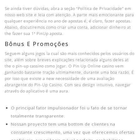
Se ainda tiver dúvidas, abra a seção “Política de Privacidade” em
nosso web site e leia com atenção. A parte mais emocionante para
qualquer experiência no ano de apostas é, é claro, fazer apostas.
Abaixo, discutiremos como criar uma conta, adicionar dinheiro at
the fazer sua 1ª PinUp aposta.
Bônus E Promoções
Seguem alguns jogos la cual são mais conhecidos pelos usuários do
site, além sobre breves explicações relacionada alguns deles at
the o pin-up cassino como jogar. O Pin Up Online casino vem
ganhando bastante tração ultimamente, durante uma boa razão. É
por isso que existe a new necessidade de uma avaliação
abrangente do Pin-Up Casino. Com seu design intuitivo, navegar
através do aplicativo é uma aura.
O principal fator impulsionador foi u fato de se tornar
totalmente transparente.
Nossan proyecto tem uma bottom de clientes na
constante crescimento, uma vez que oferecemos ofertas