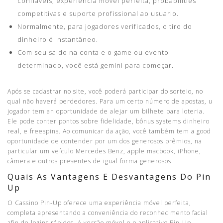
confiáveis, experiência móvel perfeita, probabilities
competitivas e suporte profissional ao usuario.
Normalmente, para jogadores verificados, o tiro do
dinheiro é instantâneo.
Com seu saldo na conta e o game ou evento
determinado, você está gemini para começar.
Após se cadastrar no site, você poderá participar do sorteio, no
qual não haverá perdedores. Para um certo número de apostas, u
jogador tem an oportunidade de alejar um bilhete para loteria.
Ele pode conter pontos sobre fidelidade, bônus systems dinheiro
real, e freespins. Ao comunicar da ação, você também tem a good
oportunidade de contender por um dos generosos prêmios, na
particular um veículo Mercedes Benz, apple macbook, iPhone,
câmera e outros presentes de igual forma generosos.
Quais As Vantagens E Desvantagens Do Pin
Up
O Cassino Pin-Up oferece uma experiência móvel perfeita,
completa apresentando a conveniência do reconhecimento facial
afin de logins rápidos. A versão móvel e o aplicativo Pin-Up