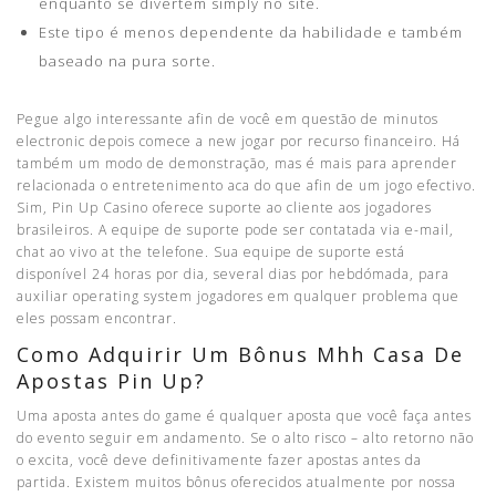
enquanto se divertem simply no site.
Este tipo é menos dependente da habilidade e também
baseado na pura sorte.
Pegue algo interessante afin de você em questão de minutos
electronic depois comece a new jogar por recurso financeiro. Há
também um modo de demonstração, mas é mais para aprender
relacionada o entretenimento aca do que afin de um jogo efectivo.
Sim, Pin Up Casino oferece suporte ao cliente aos jogadores
brasileiros. A equipe de suporte pode ser contatada via e-mail,
chat ao vivo at the telefone. Sua equipe de suporte está
disponível 24 horas por dia, several dias por hebdómada, para
auxiliar operating system jogadores em qualquer problema que
eles possam encontrar.
Como Adquirir Um Bônus Mhh Casa De
Apostas Pin Up?
Uma aposta antes do game é qualquer aposta que você faça antes
do evento seguir em andamento. Se o alto risco – alto retorno não
o excita, você deve definitivamente fazer apostas antes da
partida. Existem muitos bônus oferecidos atualmente por nossa