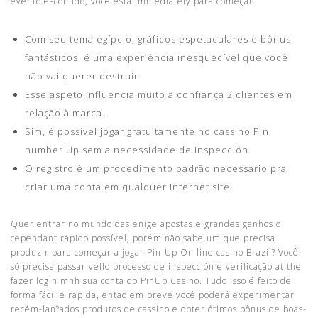
evento escolhido, você está immediately para começar.
Com seu tema egípcio, gráficos espetaculares e bônus
fantásticos, é uma experiência inesquecível que você
não vai querer destruir.
Esse aspeto influencia muito a confiança 2 clientes em
relação à marca.
Sim, é possível jogar gratuitamente no cassino Pin
number Up sem a necessidade de inspección.
O registro é um procedimento padrão necessário pra
criar uma conta em qualquer internet site.
Quer entrar no mundo dasjenige apostas e grandes ganhos o
cependant rápido possível, porém não sabe um que precisa
produzir para começar a jogar Pin-Up On line casino Brazil? Você
só precisa passar vello processo de inspección e verificação at the
fazer login mhh sua conta do PinUp Casino. Tudo isso é feito de
forma fácil e rápida, então em breve você poderá experimentar
recém-lan?ados produtos de cassino e obter ótimos bônus de boas-