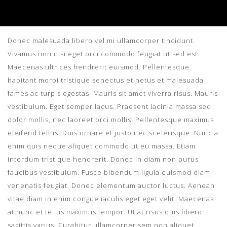
Donec malesuada libero vel mi ullamcorper tincidunt.
Vivamus non nisi eget orci commodo feugiat ut sed est.
Maecenas ultrices hendrerit euismod. Pellentesque
habitant morbi tristique senectus et netus et malesuada
fames ac turpis egestas. Mauris sit amet viverra risus. Mauris
vestibulum. Eget semper lacus. Praesent lacinia massa sed
dolor mollis, nec laoreet orci mollis. Pellentesque maximus
eleifend tellus. Duis ornare et justo nec scelerisque. Nunc a
enim quis neque aliquet commodo ut eu massa. Etiam
interdum tristique hendrerit. Donec in diam non purus
faucibus vestibulum. Fusce bibendum ligula euismod diam
venenatis feugiat. Donec elementum auctor luctus. Aenean
vitae diam in enim congue iaculis eget eget velit. Maecenas
at nunc et tellus maximus tempor. Ut at risus quis libero
sagittis varius. Curabitur ullamcorper sem non aliquet