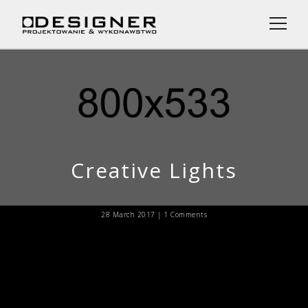
Menu
o Nas
Projekty
Usługi
Creative Lights
Zespół
AIG Investment
28 March 2017 |
1 Comments
Kontakt