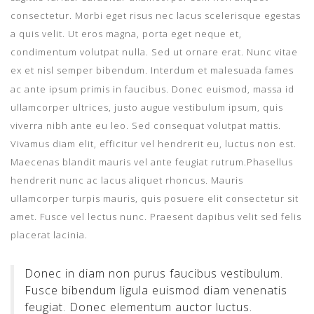
consectetur. Morbi eget risus nec lacus scelerisque egestas
a quis velit. Ut eros magna, porta eget neque et,
condimentum volutpat nulla. Sed ut ornare erat. Nunc vitae
ex et nisl semper bibendum.
Interdum et malesuada fames
ac ante ipsum primis in faucibus. Donec euismod, massa id
ullamcorper ultrices, justo augue vestibulum ipsum, quis
viverra nibh ante eu leo. Sed consequat volutpat mattis.
Vivamus diam elit, efficitur vel hendrerit eu, luctus non est.
Maecenas blandit mauris vel ante feugiat rutrum.Phasellus
hendrerit nunc ac lacus aliquet rhoncus. Mauris
ullamcorper turpis mauris, quis posuere elit consectetur sit
amet. Fusce vel lectus nunc. Praesent dapibus velit sed felis
placerat lacinia.
Donec in diam non purus faucibus vestibulum.
Fusce bibendum ligula euismod diam venenatis
feugiat. Donec elementum auctor luctus.